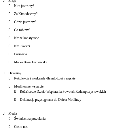
Misja
Kim jesteśmy?
Za Kim idziemy?
Gdzie jesteśmy?
Co robimy?
Nasze konstytucje
Nasi święci
Formacja
Matka Boża Tuchowska
Działamy
Rekolekcje i weekendy dla młodzieży męskiej
Modlitewne wsparcie
Różańcowe Dzieło Wspierania Powołań Redemptorystowskich
Deklaracja przystąpienia do Dzieła Modlitwy
Media
Świadectwa powołania
Coś o nas