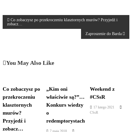
N
Co zobaczysz po przekroczeniu klasztornych murów? Przyjedź i
zobacz…
a
Zaproszenie do Barda
w
i
You May Also Like
g
a
Co zobaczysz po
„Kim oni
Weekend z
przekroczeniu
właściwie są?”…
#CSsR
c
klasztornych
Konkurs wiedzy
17 lutego 2021
j
murów?
o
CSsR
Przyjedź i
redemptorystach
a
zobacz…
7 maja 2018