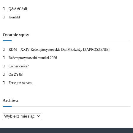
Q&A #CSsR
Kontakt
Ostatnie wpisy
RDM – XXIV Redemptorystowskie Dni Młodzieży [ZAPROSZENIE]
Redemptorystowski mundial 2026
Co nas czeka?
On ŻYJE!
Ferie już za nami…
Archiwa
A
r
c