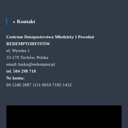
h
i
w
a
» Kontakt
Centrum Duszpasterstwa Młodzieży I Powołań
REDEMPTORYSTÓW
ul. Wysoka 1
33-170 Tuchów, Polska
email: barka@redemptor.pl
tel. 504 298 710
Nr konta:
69 1240 2887 1111 0010 7185 1432