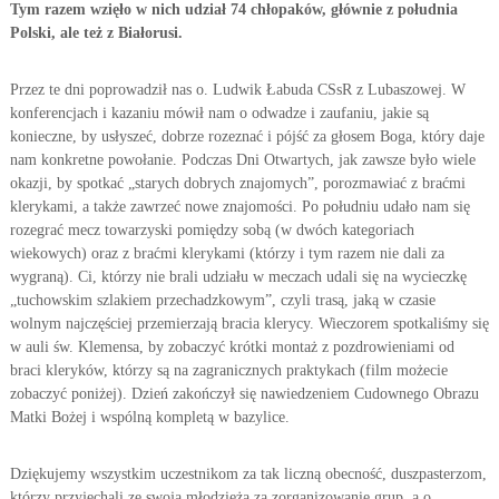
Tym razem wzięło w nich udział 74 chłopaków, głównie z południa
i
o
Polski, ale też z Białorusi.
ł
e
a
ż
n
Przez te dni poprowadził nas o. Ludwik Łabuda CSsR z Lubaszowej. W
–
i
konferencjach i kazaniu mówił nam o odwadze i zaufaniu, jakie są
e
P
ż
konieczne, by usłyszeć, dobrze rozeznać i pójść za głosem Boga, który daje
o
y
nam konkretne powołanie. Podczas Dni Otwartych, jak zawsze było wiele
w
c
okazji, by spotkać „starych dobrych znajomych”, porozmawiać z braćmi
i
o
klerykami, a także zawrzeć nowe znajomości. Po południu udało nam się
o
ł
rozegrać mecz towarzyski pomiędzy sobą (w dwóch kategoriach
w
wiekowych) oraz z braćmi klerykami (którzy i tym razem nie dali za
a
e
wygraną). Ci, którzy nie brali udziału w meczach udali się na wycieczkę
n
„tuchowskim szlakiem przechadzkowym”, czyli trasą, jaką w czasie
i
wolnym najczęściej przemierzają bracia klerycy. Wieczorem spotkaliśmy się
a
w auli św. Klemensa, by zobaczyć krótki montaż z pozdrowieniami od
braci kleryków, którzy są na zagranicznych praktykach (film możecie
zobaczyć poniżej). Dzień zakończył się nawiedzeniem Cudownego Obrazu
Matki Bożej i wspólną kompletą w bazylice.
Dziękujemy wszystkim uczestnikom za tak liczną obecność, duszpasterzom,
którzy przyjechali ze swoją młodzieżą za zorganizowanie grup, a o.