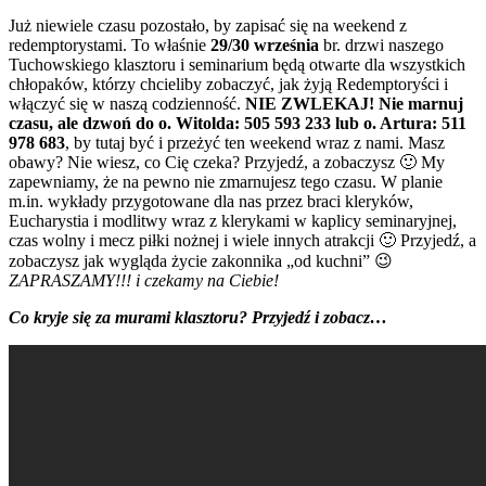
Już niewiele czasu pozostało, by zapisać się na weekend z
redemptorystami. To właśnie
29/30 września
br. drzwi naszego
Tuchowskiego klasztoru i seminarium będą otwarte dla wszystkich
chłopaków, którzy chcieliby zobaczyć, jak żyją Redemptoryści i
włączyć się w naszą codzienność.
NIE ZWLEKAJ! Nie marnuj
czasu, ale dzwoń do o. Witolda: 505 593 233 lub o. Artura: 511
978 683
, by tutaj być i przeżyć ten weekend wraz z nami. Masz
obawy? Nie wiesz, co Cię czeka? Przyjedź, a zobaczysz 🙂 My
zapewniamy, że na pewno nie zmarnujesz tego czasu. W planie
m.in. wykłady przygotowane dla nas przez braci kleryków,
Eucharystia i modlitwy wraz z klerykami w kaplicy seminaryjnej,
czas wolny i mecz piłki nożnej i wiele innych atrakcji 🙂 Przyjedź, a
zobaczysz jak wygląda życie zakonnika „od kuchni” 😉
ZAPRASZAMY!!! i czekamy na Ciebie!
Co kryje się za murami klasztoru? Przyjedź i zobacz…