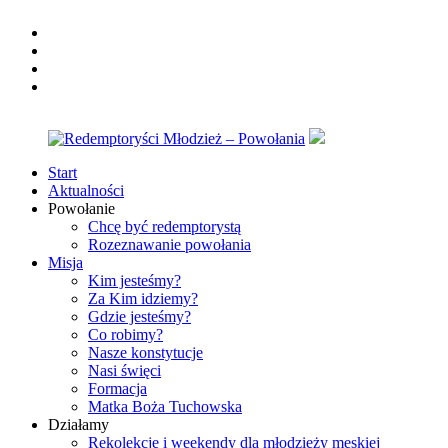
Skip
facebook
to
twitter
content
instagram
youtube
Start
Redemptoryści
Pomożemy
Aktualności
Młodzież
rozeznać
Powołanie
–
Twoje
Chcę być redemptorystą
Powołania
powołanie
Rozeznawanie powołania
życiowe
Misja
Kim jesteśmy?
Za Kim idziemy?
Gdzie jesteśmy?
Co robimy?
Nasze konstytucje
Nasi święci
Formacja
Matka Boża Tuchowska
Działamy
Rekolekcje i weekendy dla młodzieży męskiej