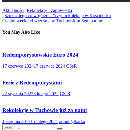
Aktualności
,
Rekolekcje - zapowiedzi
Nawigacja
„Szukać tego co w górze…”czyli rekolekcje w Kościelisku
Ostatni weekend września w Tuchowskim Seminarium
wpisu
You May Also Like
Redemptorystowskie Euro 2024
17 czerwca 2024
17 czerwca 2024
CSsR
Ferie z Redemptorystami
22 stycznia 2022
3 lutego 2022
CSsR
Rekolekcje w Tuchowie już za nami
1 sierpnia 2017
15 lutego 2021
admin@barka
Search