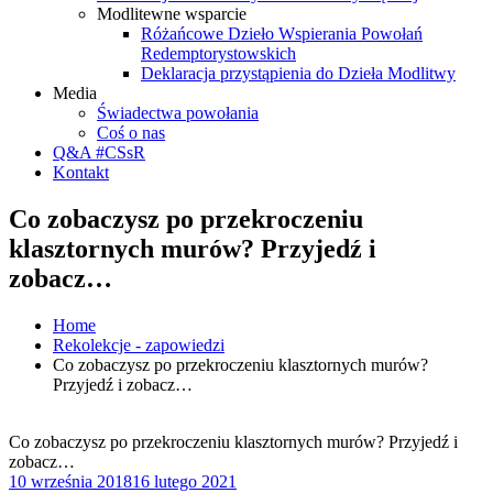
Modlitewne wsparcie
Różańcowe Dzieło Wspierania Powołań
Redemptorystowskich
Deklaracja przystąpienia do Dzieła Modlitwy
Media
Świadectwa powołania
Coś o nas
Q&A #CSsR
Kontakt
Co zobaczysz po przekroczeniu
klasztornych murów? Przyjedź i
zobacz…
Home
Rekolekcje - zapowiedzi
Co zobaczysz po przekroczeniu klasztornych murów?
Przyjedź i zobacz…
Co zobaczysz po przekroczeniu klasztornych murów? Przyjedź i
zobacz…
10 września 2018
16 lutego 2021