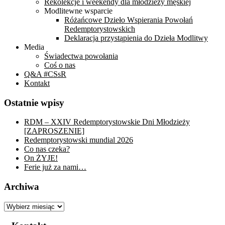
Rekolekcje i weekendy dla młodzieży męskiej
Modlitewne wsparcie
Różańcowe Dzieło Wspierania Powołań
Redemptorystowskich
Deklaracja przystąpienia do Dzieła Modlitwy
Media
Świadectwa powołania
Coś o nas
Q&A #CSsR
Kontakt
Ostatnie wpisy
RDM – XXIV Redemptorystowskie Dni Młodzieży
[ZAPROSZENIE]
Redemptorystowski mundial 2026
Co nas czeka?
On ŻYJE!
Ferie już za nami…
Archiwa
Archiwa