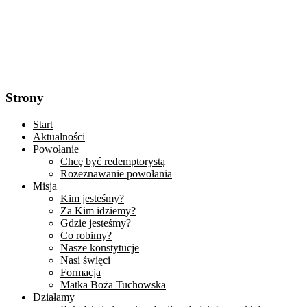
Strony
Start
Aktualności
Powołanie
Chcę być redemptorystą
Rozeznawanie powołania
Misja
Kim jesteśmy?
Za Kim idziemy?
Gdzie jesteśmy?
Co robimy?
Nasze konstytucje
Nasi święci
Formacja
Matka Boża Tuchowska
Działamy