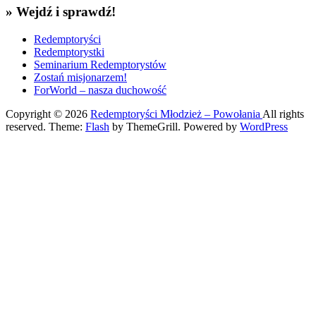
» Wejdź i sprawdź!
Redemptoryści
Redemptorystki
Seminarium Redemptorystów
Zostań misjonarzem!
ForWorld – nasza duchowość
Copyright © 2026
Redemptoryści Młodzież – Powołania
All rights
reserved. Theme:
Flash
by ThemeGrill. Powered by
WordPress