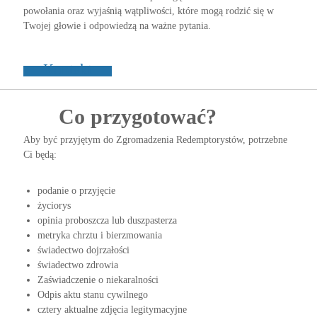
powołania oraz wyjaśnią wątpliwości, które mogą rodzić się w
i
o
ł
Twojej głowie i odpowiedzą na ważne pytania.
e
a
ż
n
–
i
Kontakt
e
P
ż
o
y
Co przygotować?
w
c
i
o
o
Aby być przyjętym do Zgromadzenia Redemptorystów, potrzebne
ł
w
Ci będą:
a
e
n
podanie o przyjęcie
i
życiorys
a
opinia proboszcza lub duszpasterza
metryka chrztu i bierzmowania
świadectwo dojrzałości
świadectwo zdrowia
Zaświadczenie o niekaralności
Odpis aktu stanu cywilnego
cztery aktualne zdjęcia legitymacyjne