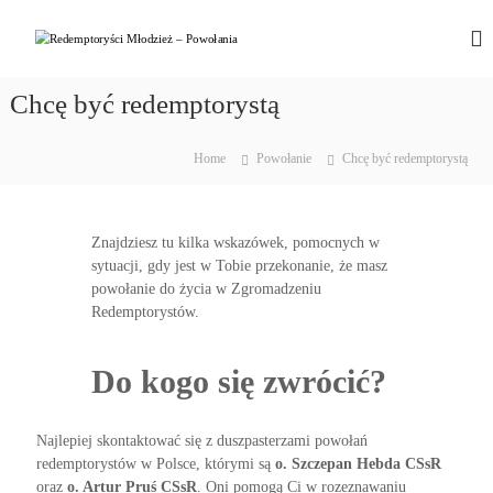
S
k
R
P
o
i
e
m
p
d
o
Chcę być redemptorystą
t
e
ż
o
e
m
c
m
Home
Powołanie
Chcę być redemptorystą
p
o
y
t
r
n
o
t
o
z
e
Znajdziesz tu kilka wskazówek, pomocnych w
r
e
n
sytuacji, gdy jest w Tobie przekonanie, że masz
y
z
t
powołanie do życia w Zgromadzeniu
n
ś
Redemptorystów.
a
c
ć
i
T
Do kogo się zwrócić?
w
M
o
ł
j
o
e
Najlepiej skontaktować się z duszpasterzami powołań
p
d
redemptorystów w Polsce, którymi są
o. Szczepan Hebda CSsR
o
z
oraz
o. Artur Pruś CSsR
. Oni pomogą Ci w rozeznawaniu
w