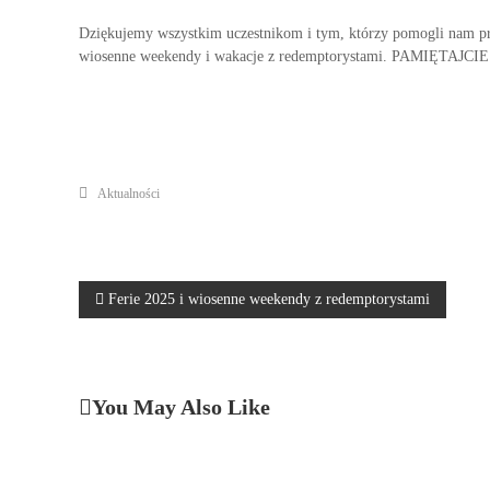
Dziękujemy wszystkim uczestnikom i tym, którzy pomogli nam prze
wiosenne weekendy i wakacje z redemptorystami. PAMIĘTAJCIE
Aktualności
N
Ferie 2025 i wiosenne weekendy z redemptorystami
a
w
You May Also Like
i