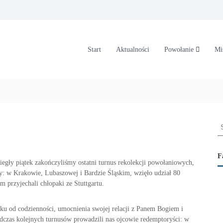
Start
Aktualności
Powołanie
Mi
S
e
a
r
F
biegły piątek zakończyliśmy ostatni turnus rekolekcji powołaniowych,
c
rzy: w Krakowie, Lubaszowej i Bardzie Śląskim, wzięło udział 80
h
m przyjechali chłopaki ze Stuttgartu.
f
o
r
ku od codzienności, umocnienia swojej relacji z Panem Bogiem i
:
dczas kolejnych turnusów prowadzili nas ojcowie redemptoryści: w