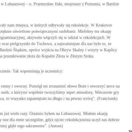
 Lubaszowej – o. Przemysław Ilski, misjonarz z Poznania, w Bardzie
awały nam miejsca, w których odbywały się rekolekcje. W Krakowie
pięknie oświetlone poświątecznymi ozdobami. Mieliśmy tez okazję
 egzaminacyjnej, aktywnie włączyli się w udział w rekolekcjach. W
oraz pielgrzymki do Tuchowa, a najważniejsze dla nas było to, że
 Bardzie Śląskim, oprócz wyjścia na Obryw Skalny i wizyty w Kaplicy
na poszukiwanie złota do Kopalni Złota w Złotym Stoku.
zenie. Tak wspominają je uczestnicy:
 cenny i owocny. Pomógł mi zrozumieć słowo Boże i otworzyć serce na
 osób, z którymi wspólnie tworzyliśmy super atmosferę. Wieczorne gry
wa, to wszystko zapamiętam na długo i na pewno wrócę”. (Franciszek)
m już wiele razy. Ostatnio byłem na Lubaszowej. Miałem okazję
y one dla mnie szczególne, gdyż ojciec rekolekcjonista uczył nas dobrze
iej głębi tego sakramentu”. (Antoni)
S