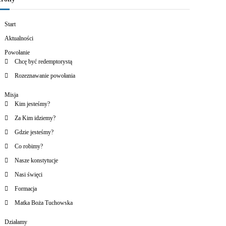
Start
Aktualności
Powołanie
Chcę być redemptorystą
Rozeznawanie powołania
Misja
Kim jesteśmy?
Za Kim idziemy?
Gdzie jesteśmy?
Co robimy?
Nasze konstytucje
Nasi święci
Formacja
Matka Boża Tuchowska
Działamy