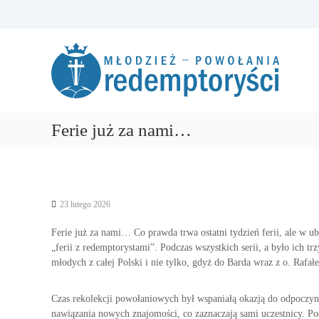
S
k
R
P
i
e
o
p
m
t
d
o
o
e
ż
c
m
e
o
p
Ferie już za nami…
m
n
t
y
t
o
r
e
r
o
n
z
t
y
e
ś
23 lutego 2026
z
c
n
Ferie już za nami… Co prawda trwa ostatni tydzień ferii, ale w u
i
a
„ferii z redemptorystami”.
Podczas wszystkich serii, a było ich t
M
ć
młodych z całej Polski i nie tylko, gdyż do Barda wraz z o. Rafałe
ł
T
o
w
Czas rekolekcji powołaniowych był wspaniałą okazją do odpoczyn
o
d
nawiązania nowych znajomości, co zaznaczają sami uczestnicy. Po