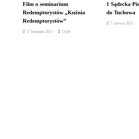
g
Film o seminarium
1 Sądecka Pi
Redemptorystów „Kuźnia
do Tuchowa
a
Redemptorystów”
7 czerwca 2023
c
17 listopada 2021
CSsR
j
a
w
p
i
s
u