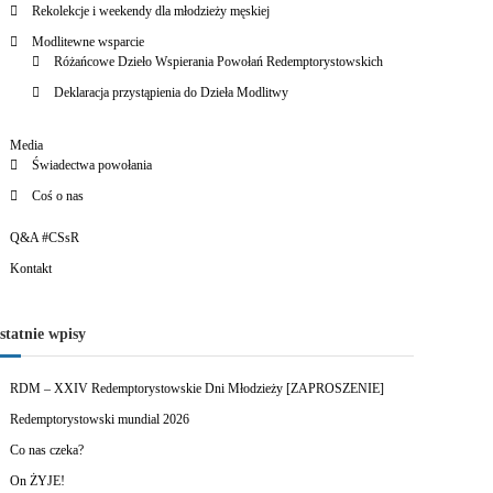
Rekolekcje i weekendy dla młodzieży męskiej
Modlitewne wsparcie
Różańcowe Dzieło Wspierania Powołań Redemptorystowskich
Deklaracja przystąpienia do Dzieła Modlitwy
Media
Świadectwa powołania
Coś o nas
Q&A #CSsR
Kontakt
statnie wpisy
RDM – XXIV Redemptorystowskie Dni Młodzieży [ZAPROSZENIE]
Redemptorystowski mundial 2026
Co nas czeka?
On ŻYJE!