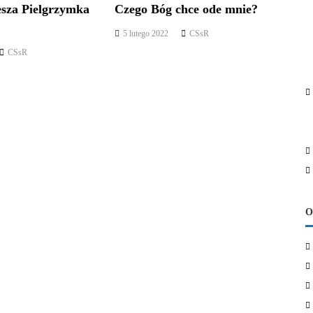
esza Pielgrzymka
Czego Bóg chce ode mnie?
5 lutego 2022
CSsR
CSsR
O