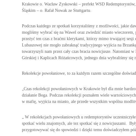
j
z
Krakowie o. Wacław Zyskowski – prefekt WSD Redemptorystów, w
e
i
Śląskim – o. Rafał Nowak ze Stuttgartu.
p
e
o
ż
Podczas każdego ze spotkań korzystaliśmy z możliwości, jakie d
w
–
mogliśmy wybrać się na Wawel oraz zwiedzić miasto wieczorem, 
o
P
przeżyć ten czas z braćmi klerykami, którzy mimo trwającej sesji
ł
Lubaszowej nie mogło zabraknąć tradycyjnego wyjścia na Brzankę 
a
o
towarzyszyli nam przez cały czas bracia nowicjusze. Natomiast w
n
w
Górskiej i Kaplicach Różańcowych, jednego dnia wybraliśmy się 
i
o
e
ł
ż
Rekolekcje powołaniowe, to za każdym razem szczególne doświadc
a
y
n
c
„Czas rekolekcji powołaniowych w Krakowie był dla mnie bardzo
i
i
działanie Boga. Podczas rekolekcji poznałem wiele wartościowych
o
a
w mafię, wyjścia na miasto, ale przede wszystkim wspólna modlit
w
e
„ W rekolekcjach powołaniowych u redemptorystów uczestniczyłe
spotkać wielu znajomych, ale tez spotkać się z nowicjuszami. Był
przygotowywać się do spowiedzi i dzięki temu doświadczyłem późn