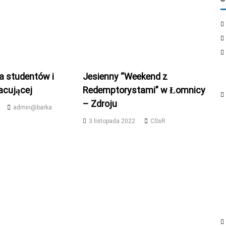
la studentów i
Jesienny “Weekend z
acującej
Redemptorystami” w Łomnicy
– Zdroju
admin@barka
3 listopada 2022
CSsR