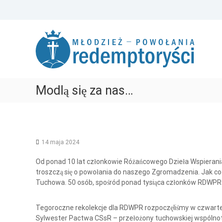
S
k
R
P
i
e
o
p
m
t
d
o
o
e
ż
c
m
e
o
p
Modlą się za nas…
m
n
t
y
t
o
r
e
r
o
n
z
t
y
e
ś
14 maja 2024
z
c
n
Od ponad 10 lat członkowie Różańcowego Dzieła Wspieran
i
a
troszczą się o powołania do naszego Zgromadzenia. Jak co 
M
ć
Tuchowa. 50 osób, spośród ponad tysiąca członków RDWPR 
ł
T
o
w
Tegoroczne rekolekcje dla RDWPR rozpoczęliśmy w czwartek 
o
d
Sylwester Pactwa CSsR – przełożony tuchowskiej wspólnoty.