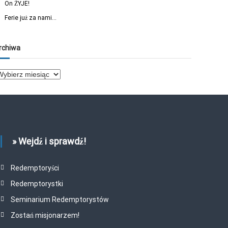
On ŻYJE!
Ferie już za nami…
rchiwa
» Wejdź i sprawdź!
Redemptoryści
Redemptorystki
Seminarium Redemptorystów
Zostań misjonarzem!