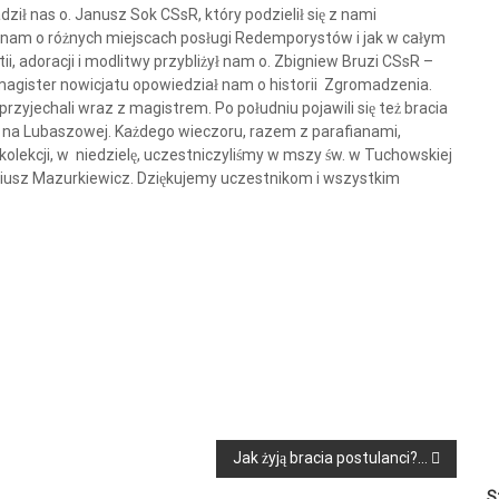
dził nas o. Janusz Sok CSsR, który podzielił się z nami
 nam o różnych miejscach posługi Redemporystów i jak w całym
i, adoracji i modlitwy przybliżył nam o. Zbigniew Bruzi CSsR –
 magister nowicjatu opowiedział nam o historii Zgromadzenia.
przyjechali wraz z magistrem. Po południu pojawili się też bracia
in na Lubaszowej. Każdego wieczoru, razem z parafianami,
olekcji, w niedzielę, uczestniczyliśmy w mszy św. w Tuchowskiej
Mariusz Mazurkiewicz. Dziękujemy uczestnikom i wszystkim
Jak żyją bracia postulanci?…
S