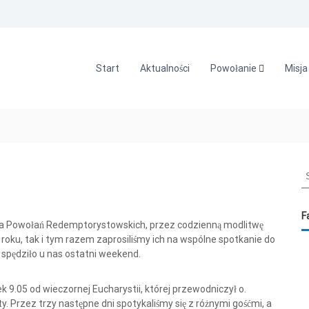
Start
Aktualności
Powołanie
Misja
S
e
a
r
F
ia Powołań Redemptorystowskich, przez codzienną modlitwę
c
roku, tak i tym razem zaprosiliśmy ich na wspólne spotkanie do
h
spędziło u nas ostatni weekend.
f
o
r
9.05 od wieczornej Eucharystii, której przewodniczył o.
:
 Przez trzy następne dni spotykaliśmy się z różnymi gośćmi, a