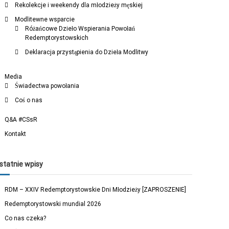
Rekolekcje i weekendy dla młodzieży męskiej
Modlitewne wsparcie
Różańcowe Dzieło Wspierania Powołań
Redemptorystowskich
Deklaracja przystąpienia do Dzieła Modlitwy
Media
Świadectwa powołania
Coś o nas
Q&A #CSsR
Kontakt
statnie wpisy
RDM – XXIV Redemptorystowskie Dni Młodzieży [ZAPROSZENIE]
Redemptorystowski mundial 2026
Co nas czeka?