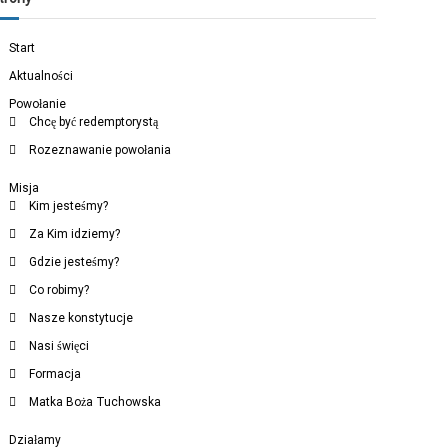
Start
Aktualności
Powołanie
Chcę być redemptorystą
Rozeznawanie powołania
Misja
Kim jesteśmy?
Za Kim idziemy?
Gdzie jesteśmy?
Co robimy?
Nasze konstytucje
Nasi święci
Formacja
Matka Boża Tuchowska
Działamy