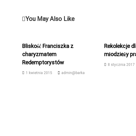
a
w
You May Also Like
i
g
Bliskość Franciszka z
Rekolekcje d
charyzmatem
młodzieży pr
a
Redemptorystów
8 stycznia 2017
c
1 kwietnia 2015
admin@barka
j
a
w
p