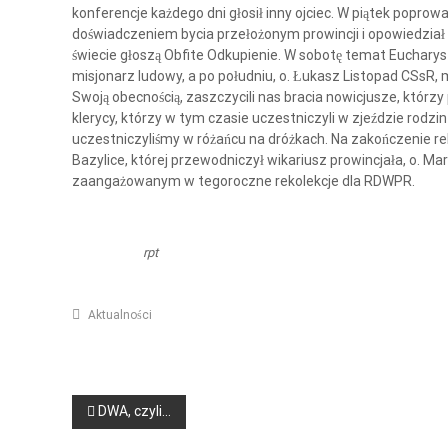
j
z
konferencje każdego dni głosił inny ojciec. W piątek poprowa
e
i
doświadczeniem bycia przełożonym prowincji i opowiedział
p
świecie głoszą Obfite Odkupienie. W sobotę temat Eucharysti
e
o
misjonarz ludowy, a po południu, o. Łukasz Listopad CSsR,
ż
w
Swoją obecnością, zaszczycili nas bracia nowicjusze, którzy 
–
o
klerycy, którzy w tym czasie uczestniczyli w zjeździe rodz
P
ł
uczestniczyliśmy w różańcu na dróżkach. Na zakończenie rek
a
o
Bazylice, której przewodniczył wikariusz prowincjała, o. 
n
w
zaangażowanym w tegoroczne rekolekcje dla RDWPR.
i
o
e
ł
ż
a
y
rpt
n
c
i
i
o
Aktualności
a
w
e
N
DWA, czyli…