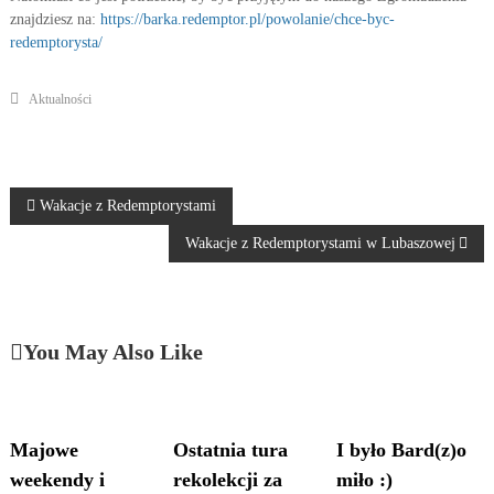
i
o
znajdziesz na:
https://barka.redemptor.pl/powolanie/chce-byc-
ł
e
redemptorysta/
a
ż
n
–
i
Aktualności
e
P
ż
o
y
w
c
i
o
N
Wakacje z Redemptorystami
o
ł
w
Wakacje z Redemptorystami w Lubaszowej
a
a
e
n
w
i
a
You May Also Like
i
g
Majowe
Ostatnia tura
I było Bard(z)o
a
weekendy i
rekolekcji za
miło :)