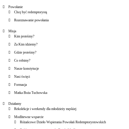
Powołanie
Chcę być redemptorystą
Rozeznawanie powołania
Misja
Kim jesteśmy?
Za Kim idziemy?
Gdzie jesteśmy?
Co robimy?
Nasze konstytucje
Nasi święci
Formacja
Matka Boża Tuchowska
Działamy
Rekolekcje i weekendy dla młodzieży męskiej
Modlitewne wsparcie
Różańcowe Dzieło Wspierania Powołań Redemptorystowskich