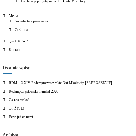
Deklaracja przystąpienia do Dzieła Modlitwy
Media
Świadectwa powołania
Coś o nas
Q&A #CSsR
Kontakt
Ostatnie wpisy
RDM – XXIV Redemptorystowskie Dni Młodzieży [ZAPROSZENIE]
Redemptorystowski mundial 2026
Co nas czeka?
On ŻYJE!
Ferie już za nami…
Archiwa