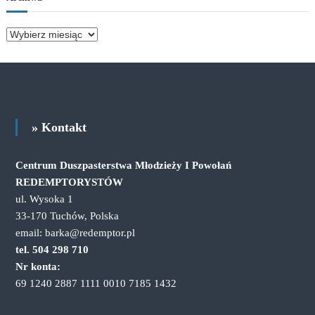
A
r
c
h
i
w
a
» Kontakt
Centrum Duszpasterstwa Młodzieży I Powołań
REDEMPTORYSTÓW
ul. Wysoka 1
33-170 Tuchów, Polska
email: barka@redemptor.pl
tel. 504 298 710
Nr konta:
69 1240 2887 1111 0010 7185 1432