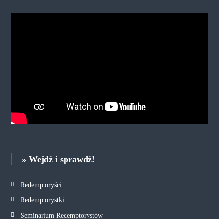
» Wejdź i sprawdź!
Redemptoryści
Redemptorystki
Seminarium Redemptorystów