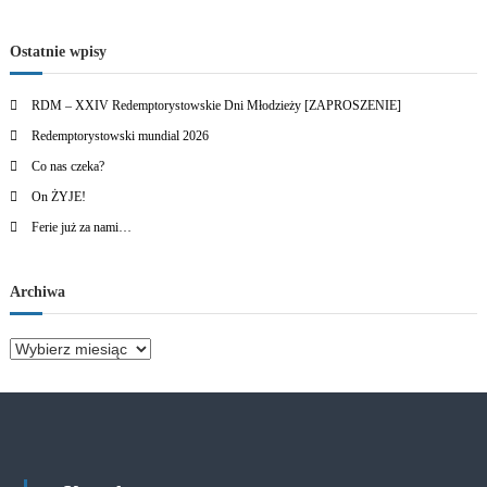
Ostatnie wpisy
RDM – XXIV Redemptorystowskie Dni Młodzieży [ZAPROSZENIE]
Redemptorystowski mundial 2026
Co nas czeka?
On ŻYJE!
Ferie już za nami…
Archiwa
A
r
c
h
i
w
a