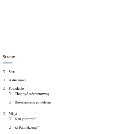
Strony
Start
Aktualności
Powołanie
Chcę być redemptorystą
Rozeznawanie powołania
Misja
Kim jesteśmy?
Za Kim idziemy?