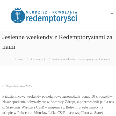
S
R
P
k
o
i
e
m
p
d
o
t
e
ż
o
e
m
c
Jesienne weekendy z Redemptorystami za
m
p
y
o
nami
t
r
n
o
o
t
z
e
r
e
Home
Aktualności
Jesienne weekendy z Redemptorystami za nami
n
y
z
t
n
ś
a
c
ć
i
T
20 października 2025
w
M
o
ł
j
Październikowe weekendy powołaniowe zgromadziły ponad 30 chłopaków.
o
e
Nasze spotkania odbywały się w Łomnicy-Zdroju, a poprowadzili je dla nas
p
d
o. Sławomir Wardzała CSsR – misjonarz z Boliwii, przebywający na
o
urlopie w Polsce i o. Miroslaw Liška CSsR, nasz współbrat ze Starej
z
w