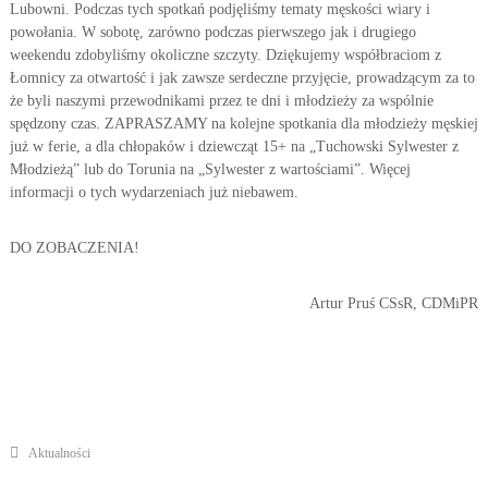
Lubowni.
Podczas tych spotkań podjęliśmy tematy męskości wiary i
i
o
powołania. W sobotę, zarówno podczas pierwszego jak i drugiego
ł
e
a
weekendu zdobyliśmy okoliczne szczyty. Dziękujemy współbraciom z
ż
n
Łomnicy za otwartość i jak zawsze serdeczne przyjęcie, prowadzącym za to
–
i
że byli naszymi przewodnikami przez te dni i młodzieży za wspólnie
e
P
spędzony czas. ZAPRASZAMY na kolejne spotkania dla młodzieży męskiej
ż
o
już w ferie, a dla chłopaków i dziewcząt 15+ na „Tuchowski Sylwester z
y
Młodzieżą” lub do Torunia na „Sylwester z wartościami”. Więcej
w
c
i
informacji o tych wydarzeniach już niebawem.
o
o
ł
w
DO ZOBACZENIA!
a
e
n
i
Artur Pruś CSsR, CDMiPR
a
Aktualności