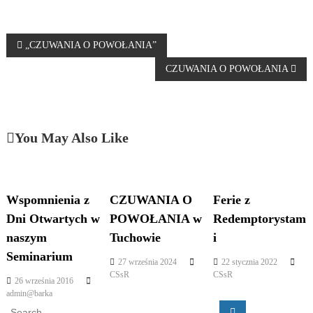
N
„CZUWANIA O POWOŁANIA”
CZUWANIA O POWOŁANIA
a
w
You May Also Like
i
g
Wspomnienia z
CZUWANIA O
Ferie z
a
Dni Otwartych w
POWOŁANIA w
Redemptorystam
c
naszym
Tuchowie
i
Seminarium
j
27 września 2024
22 stycznia 2022
CSsR
CSsR
26 września 2016
a
admin@barka
S
S