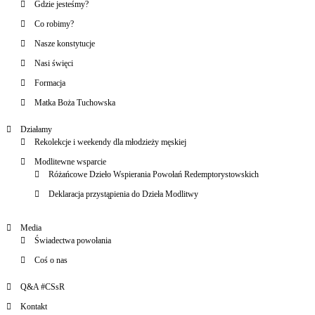
Gdzie jesteśmy?
Co robimy?
Nasze konstytucje
Nasi święci
Formacja
Matka Boża Tuchowska
Działamy
Rekolekcje i weekendy dla młodzieży męskiej
Modlitewne wsparcie
Różańcowe Dzieło Wspierania Powołań Redemptorystowskich
Deklaracja przystąpienia do Dzieła Modlitwy
Media
Świadectwa powołania
Coś o nas
Q&A #CSsR
Kontakt