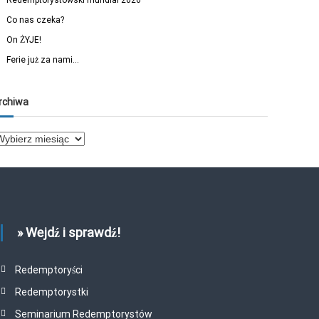
Redemptorystowski mundial 2026
Co nas czeka?
On ŻYJE!
Ferie już za nami…
rchiwa
» Wejdź i sprawdź!
Redemptoryści
Redemptorystki
Seminarium Redemptorystów