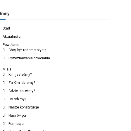
trony
Start
Aktualności
Powołanie
Chcę być redemptorystą
Rozeznawanie powołania
Misja
Kim jesteśmy?
Za Kim idziemy?
Gdzie jesteśmy?
Co robimy?
Nasze konstytucje
Nasi święci
Formacja