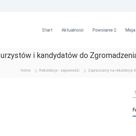
Start
Aktualności
Powołanie
Misja
aturzystów i kandydatów do Zgromadzen
Home
Rekolekcje - zapowiedzi
Zapraszamy na rekolekcje 
S
e
a
r
F
c
h
f
o