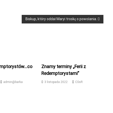
r
:
Biskup, który oddał Maryi troskę o powołania.
emptorystów…co
Znamy terminy „Ferii z
Redemptorystami”
admin@barka
3 listopada 2022
CSsR