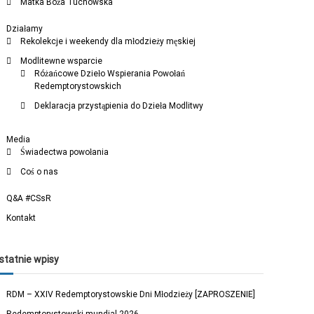
Matka Boża Tuchowska
Działamy
Rekolekcje i weekendy dla młodzieży męskiej
Modlitewne wsparcie
Różańcowe Dzieło Wspierania Powołań
Redemptorystowskich
Deklaracja przystąpienia do Dzieła Modlitwy
Media
Świadectwa powołania
Coś o nas
Q&A #CSsR
Kontakt
statnie wpisy
RDM – XXIV Redemptorystowskie Dni Młodzieży [ZAPROSZENIE]