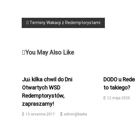
j
z
e
i
p
e
o
N
Terminy Wakacji z Redemptorystami
ż
w
–
o
a
P
ł
a
o
w
n
You May Also Like
w
i
o
i
e
ł
ż
a
g
y
Już kilka chwil do Dni
DODO u Red
n
c
Otwartych WSD
to takiego?
i
i
a
Redemptorystów,
o
a
12 maja 2020
w
c
zapraszamy!
e
13 września 2017
admin@barka
j
a