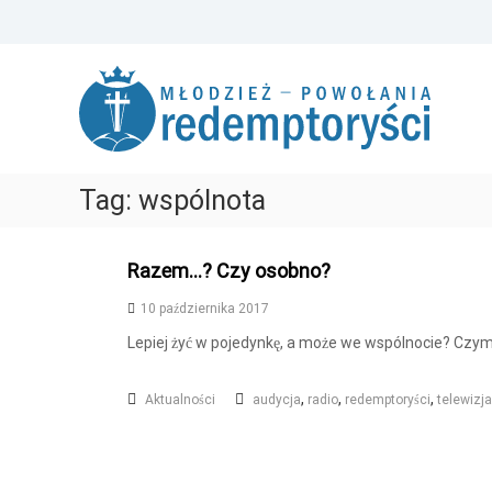
S
k
R
P
i
e
o
p
m
t
d
o
o
e
ż
c
m
e
o
p
Tag:
wspólnota
m
n
t
y
t
o
r
e
r
o
n
Razem…? Czy osobno?
z
t
y
e
10 października 2017
ś
z
c
Lepiej żyć w pojedynkę, a może we wspólnocie? Czym w
n
i
a
M
,
,
,
Aktualności
audycja
radio
redemptoryści
telewizja
ć
ł
T
o
w
o
d