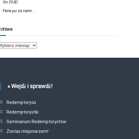
On ŻYJE!
Ferie już za nami…
rchiwa
» Wejdź i sprawdź!
Redemptoryści
Redemptorystki
Seminarium Redemptorystów
Zostań misjonarzem!