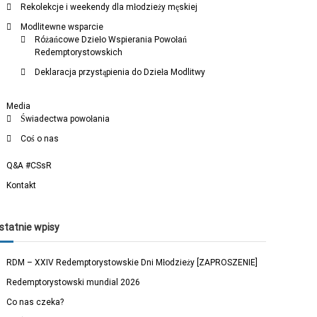
Rekolekcje i weekendy dla młodzieży męskiej
Modlitewne wsparcie
Różańcowe Dzieło Wspierania Powołań
Redemptorystowskich
Deklaracja przystąpienia do Dzieła Modlitwy
Media
Świadectwa powołania
Coś o nas
Q&A #CSsR
Kontakt
statnie wpisy
RDM – XXIV Redemptorystowskie Dni Młodzieży [ZAPROSZENIE]
Redemptorystowski mundial 2026
Co nas czeka?