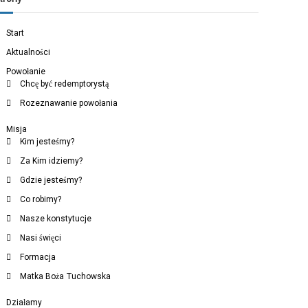
Start
Aktualności
Powołanie
Chcę być redemptorystą
Rozeznawanie powołania
Misja
Kim jesteśmy?
Za Kim idziemy?
Gdzie jesteśmy?
Co robimy?
Nasze konstytucje
Nasi święci
Formacja
Matka Boża Tuchowska
Działamy