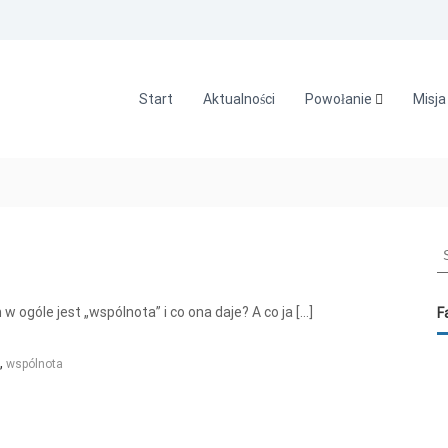
Start
Aktualności
Powołanie
Misja
S
e
a
r
 ogóle jest „wspólnota” i co ona daje? A co ja […]
F
c
h
,
wspólnota
f
o
r
: