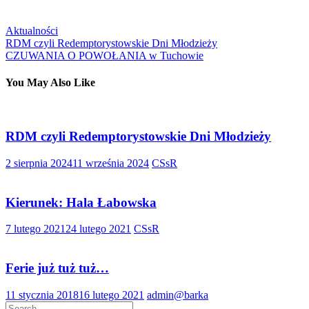
Aktualności
Nawigacja
RDM czyli Redemptorystowskie Dni Młodzieży
CZUWANIA O POWOŁANIA w Tuchowie
wpisu
You May Also Like
RDM czyli Redemptorystowskie Dni Młodzieży
2 sierpnia 2024
11 września 2024
CSsR
Kierunek: Hala Łabowska
7 lutego 2021
24 lutego 2021
CSsR
Ferie już tuż tuż…
11 stycznia 2018
16 lutego 2021
admin@barka
Search