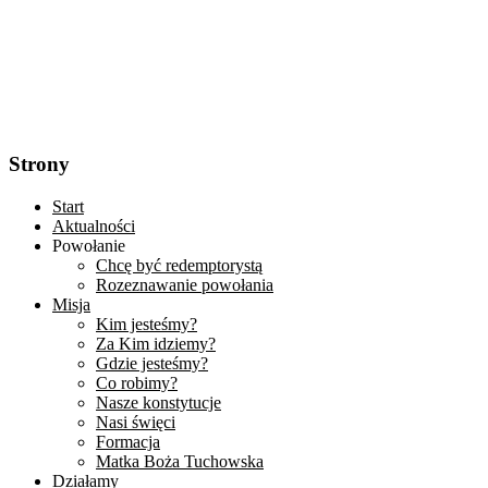
Strony
Start
Aktualności
Powołanie
Chcę być redemptorystą
Rozeznawanie powołania
Misja
Kim jesteśmy?
Za Kim idziemy?
Gdzie jesteśmy?
Co robimy?
Nasze konstytucje
Nasi święci
Formacja
Matka Boża Tuchowska
Działamy