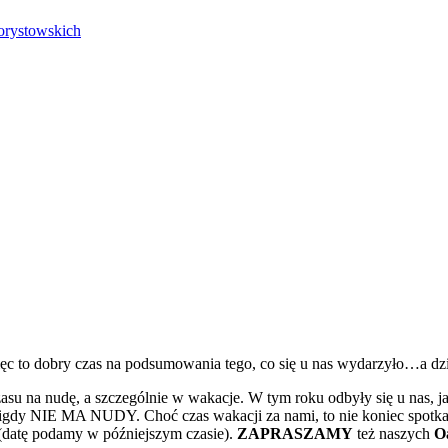
orystowskich
ięc to dobry czas na podsumowania tego, co się u nas wydarzyło…a dzi
 na nudę, a szczególnie w wakacje. W tym roku odbyły się u nas, jak
igdy NIE MA NUDY. Choć czas wakacji za nami, to nie koniec spotka
datę podamy w późniejszym czasie).
ZAPRASZAMY
też naszych
O