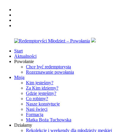
Skip
facebook
to
twitter
content
instagram
youtube
Start
Redemptoryści
Pomożemy
Aktualności
Młodzież
rozeznać
Powołanie
–
Twoje
Chcę być redemptorystą
Powołania
powołanie
Rozeznawanie powołania
życiowe
Misja
Kim jesteśmy?
Za Kim idziemy?
Gdzie jesteśmy?
Co robimy?
Nasze konstytucje
Nasi święci
Formacja
Matka Boża Tuchowska
Działamy
Rekolekcje i weekendy dla młodzieży męskiej