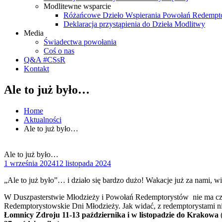
Modlitewne wsparcie
Różańcowe Dzieło Wspierania Powołań Redempt
Deklaracja przystąpienia do Dzieła Modlitwy
Media
Świadectwa powołania
Coś o nas
Q&A #CSsR
Kontakt
Ale to już było…
Home
Aktualności
Ale to już było…
Ale to już było…
1 września 2024
12 listopada 2024
„Ale to już było”… i działo się bardzo dużo! Wakacje już za nami, w
W Duszpasterstwie Młodzieży i Powołań Redemptorystów nie ma czasu
Redemptorystowskie Dni Młodzieży. Jak widać, z redemptorystami n
Łomnicy Zdroju 11-13 października i w listopadzie do Krakowa
(