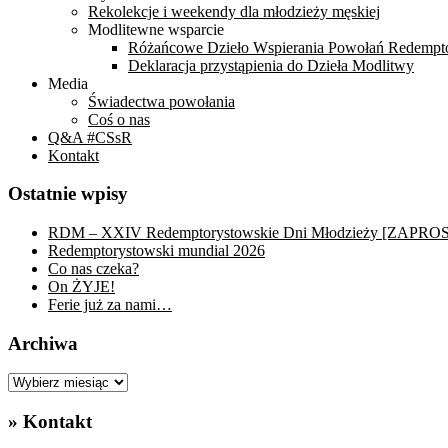
Rekolekcje i weekendy dla młodzieży męskiej
Modlitewne wsparcie
Różańcowe Dzieło Wspierania Powołań Redempt
Deklaracja przystąpienia do Dzieła Modlitwy
Media
Świadectwa powołania
Coś o nas
Q&A #CSsR
Kontakt
Ostatnie wpisy
RDM – XXIV Redemptorystowskie Dni Młodzieży [ZAPRO
Redemptorystowski mundial 2026
Co nas czeka?
On ŻYJE!
Ferie już za nami…
Archiwa
Archiwa
» Kontakt